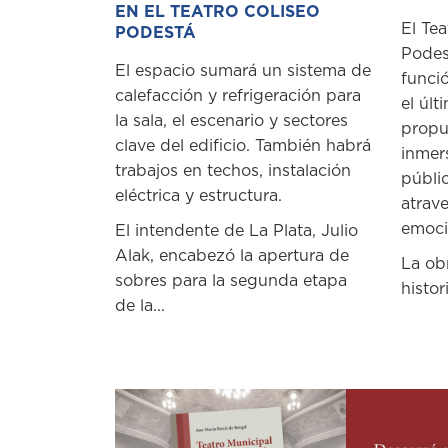
EN EL TEATRO COLISEO
El Tea
PODESTÁ
Podes
El espacio sumará un sistema de
funci
calefacción y refrigeración para
el últ
la sala, el escenario y sectores
propu
clave del edificio. También habrá
inmer
trabajos en techos, instalación
públi
eléctrica y estructura.
atrave
emoció
El intendente de La Plata, Julio
Alak, encabezó la apertura de
La ob
sobres para la segunda etapa
histori
de la...