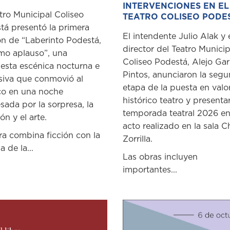
INTERVENCIONES EN EL
tro Municipal Coliseo
TEATRO COLISEO PODE
tá presentó la primera
El intendente Julio Alak y 
ón de “Laberinto Podestá,
director del Teatro Municip
imo aplauso”, una
Coliseo Podestá, Alejo Gar
esta escénica nocturna e
Pintos, anunciaron la seg
siva que conmovió al
etapa de la puesta en valo
co en una noche
histórico teatro y presenta
sada por la sorpresa, la
temporada teatral 2026 e
n y el arte.
acto realizado en la sala C
ra combina ficción con la
Zorrilla.
a de la...
Las obras incluyen
importantes...