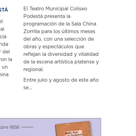
El Teatro Municipal Coliseo
STÁ
Podestá presenta la
el
programación de la Sala China
al
Zorrilla para los últimos meses
cía
del año, con una selección de
unda
obras y espectáculos que
r del
reflejan la diversidad y vitalidad
ron la
de la escena artística platense y
n un
regional.
hina
Entre julio y agosto de este año
se...