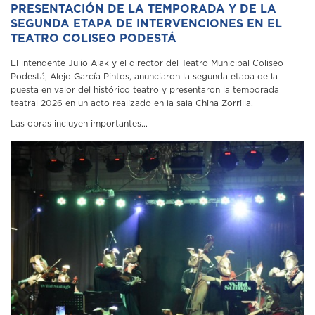
PRESENTACIÓN DE LA TEMPORADA Y DE LA
SEGUNDA ETAPA DE INTERVENCIONES EN EL
TEATRO COLISEO PODESTÁ
El intendente Julio Alak y el director del Teatro Municipal Coliseo
Podestá, Alejo García Pintos, anunciaron la segunda etapa de la
puesta en valor del histórico teatro y presentaron la temporada
teatral 2026 en un acto realizado en la sala China Zorrilla.
Las obras incluyen importantes...