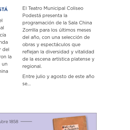
El Teatro Municipal Coliseo
STÁ
Podestá presenta la
el
programación de la Sala China
al
Zorrilla para los últimos meses
cía
del año, con una selección de
unda
obras y espectáculos que
r del
reflejan la diversidad y vitalidad
ron la
de la escena artística platense y
n un
regional.
hina
Entre julio y agosto de este año
se...