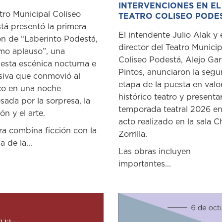
INTERVENCIONES EN EL
tro Municipal Coliseo
TEATRO COLISEO PODE
tá presentó la primera
El intendente Julio Alak y 
ón de “Laberinto Podestá,
director del Teatro Municip
imo aplauso”, una
Coliseo Podestá, Alejo Gar
esta escénica nocturna e
Pintos, anunciaron la seg
siva que conmovió al
etapa de la puesta en valo
co en una noche
histórico teatro y presenta
sada por la sorpresa, la
temporada teatral 2026 e
n y el arte.
acto realizado en la sala C
ra combina ficción con la
Zorrilla.
a de la...
Las obras incluyen
importantes...