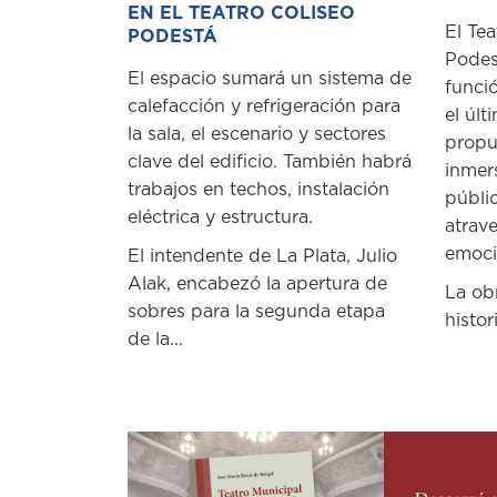
EN EL TEATRO COLISEO
El Tea
PODESTÁ
Podes
El espacio sumará un sistema de
funci
calefacción y refrigeración para
el últ
la sala, el escenario y sectores
propu
clave del edificio. También habrá
inmer
trabajos en techos, instalación
públi
eléctrica y estructura.
atrave
emoció
El intendente de La Plata, Julio
Alak, encabezó la apertura de
La ob
sobres para la segunda etapa
histori
de la...