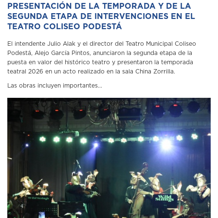
PRESENTACIÓN DE LA TEMPORADA Y DE LA
SEGUNDA ETAPA DE INTERVENCIONES EN EL
TEATRO COLISEO PODESTÁ
El intendente Julio Alak y el director del Teatro Municipal Coliseo
Podestá, Alejo García Pintos, anunciaron la segunda etapa de la
puesta en valor del histórico teatro y presentaron la temporada
teatral 2026 en un acto realizado en la sala China Zorrilla.
Las obras incluyen importantes...