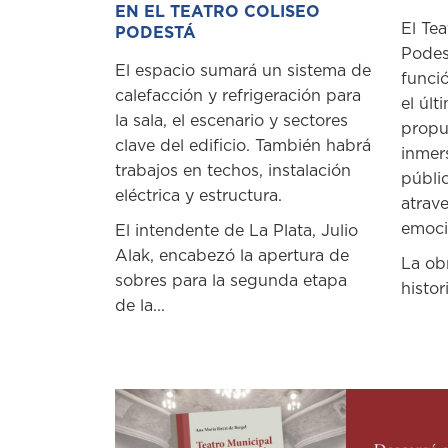
EN EL TEATRO COLISEO
El Tea
PODESTÁ
Podes
El espacio sumará un sistema de
funci
calefacción y refrigeración para
el últ
la sala, el escenario y sectores
propu
clave del edificio. También habrá
inmer
trabajos en techos, instalación
públi
eléctrica y estructura.
atrave
emoció
El intendente de La Plata, Julio
Alak, encabezó la apertura de
La ob
sobres para la segunda etapa
histori
de la...