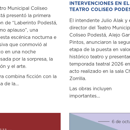
INTERVENCIONES EN EL
tro Municipal Coliseo
TEATRO COLISEO PODE
tá presentó la primera
El intendente Julio Alak y 
ón de “Laberinto Podestá,
director del Teatro Municip
imo aplauso”, una
Coliseo Podestá, Alejo Gar
esta escénica nocturna e
Pintos, anunciaron la seg
siva que conmovió al
etapa de la puesta en valo
co en una noche
histórico teatro y presenta
sada por la sorpresa, la
temporada teatral 2026 e
n y el arte.
acto realizado en la sala C
ra combina ficción con la
Zorrilla.
a de la...
Las obras incluyen
importantes...