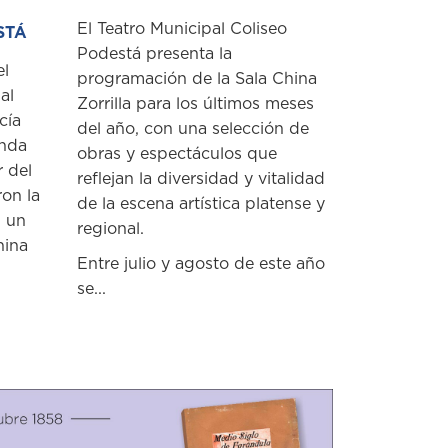
El Teatro Municipal Coliseo
STÁ
Podestá presenta la
el
programación de la Sala China
al
Zorrilla para los últimos meses
cía
del año, con una selección de
unda
obras y espectáculos que
r del
reflejan la diversidad y vitalidad
ron la
de la escena artística platense y
n un
regional.
hina
Entre julio y agosto de este año
se...