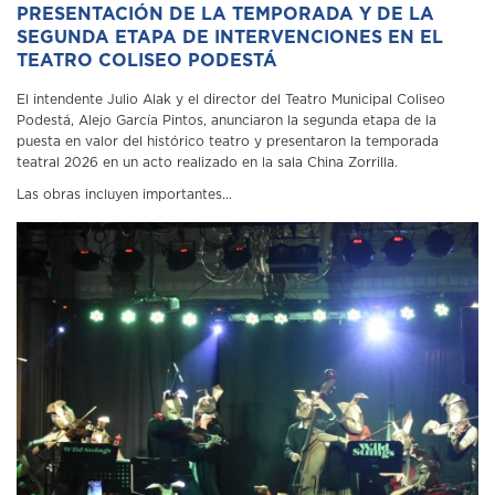
PRESENTACIÓN DE LA TEMPORADA Y DE LA
SEGUNDA ETAPA DE INTERVENCIONES EN EL
TEATRO COLISEO PODESTÁ
El intendente Julio Alak y el director del Teatro Municipal Coliseo
Podestá, Alejo García Pintos, anunciaron la segunda etapa de la
puesta en valor del histórico teatro y presentaron la temporada
teatral 2026 en un acto realizado en la sala China Zorrilla.
Las obras incluyen importantes...