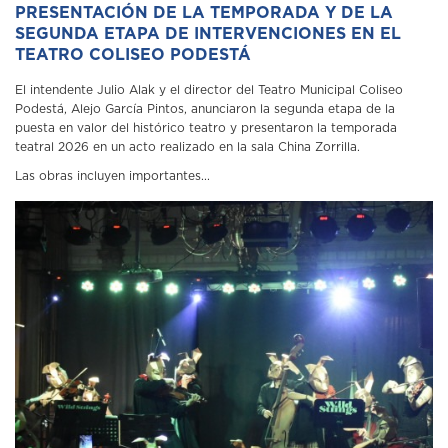
PRESENTACIÓN DE LA TEMPORADA Y DE LA
SEGUNDA ETAPA DE INTERVENCIONES EN EL
TEATRO COLISEO PODESTÁ
El intendente Julio Alak y el director del Teatro Municipal Coliseo
Podestá, Alejo García Pintos, anunciaron la segunda etapa de la
puesta en valor del histórico teatro y presentaron la temporada
teatral 2026 en un acto realizado en la sala China Zorrilla.
Las obras incluyen importantes...