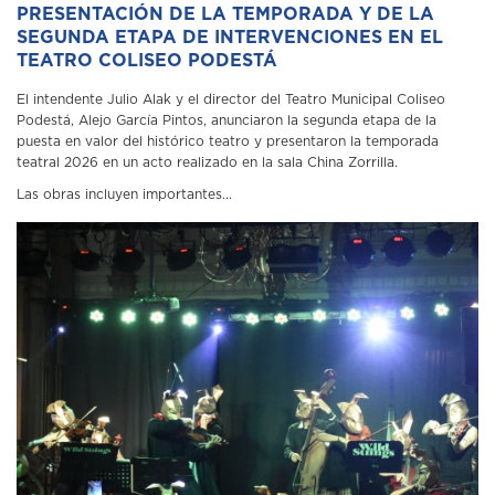
PRESENTACIÓN DE LA TEMPORADA Y DE LA
SEGUNDA ETAPA DE INTERVENCIONES EN EL
TEATRO COLISEO PODESTÁ
El intendente Julio Alak y el director del Teatro Municipal Coliseo
Podestá, Alejo García Pintos, anunciaron la segunda etapa de la
puesta en valor del histórico teatro y presentaron la temporada
teatral 2026 en un acto realizado en la sala China Zorrilla.
Las obras incluyen importantes...