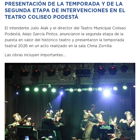
PRESENTACIÓN DE LA TEMPORADA Y DE LA
SEGUNDA ETAPA DE INTERVENCIONES EN EL
TEATRO COLISEO PODESTÁ
El intendente Julio Alak y el director del Teatro Municipal Coliseo
Podestá, Alejo García Pintos, anunciaron la segunda etapa de la
puesta en valor del histórico teatro y presentaron la temporada
teatral 2026 en un acto realizado en la sala China Zorrilla.
Las obras incluyen importantes...