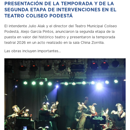
PRESENTACIÓN DE LA TEMPORADA Y DE LA
SEGUNDA ETAPA DE INTERVENCIONES EN EL
TEATRO COLISEO PODESTÁ
El intendente Julio Alak y el director del Teatro Municipal Coliseo
Podestá, Alejo García Pintos, anunciaron la segunda etapa de la
puesta en valor del histórico teatro y presentaron la temporada
teatral 2026 en un acto realizado en la sala China Zorrilla.
Las obras incluyen importantes...