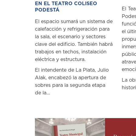
EN EL TEATRO COLISEO
El Tea
PODESTÁ
Podes
El espacio sumará un sistema de
funci
calefacción y refrigeración para
el últ
la sala, el escenario y sectores
propu
clave del edificio. También habrá
inmer
trabajos en techos, instalación
públi
eléctrica y estructura.
atrave
emoció
El intendente de La Plata, Julio
Alak, encabezó la apertura de
La ob
sobres para la segunda etapa
histori
de la...