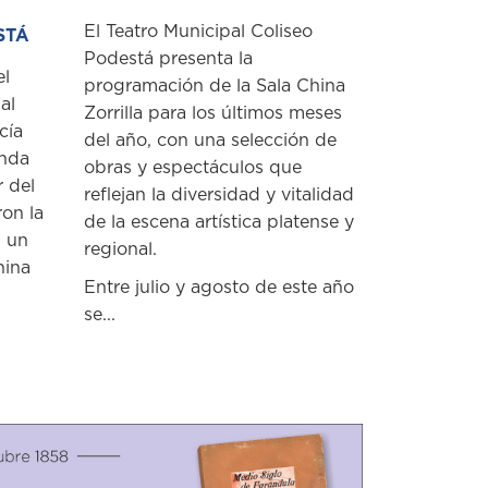
El Teatro Municipal Coliseo
STÁ
Podestá presenta la
el
programación de la Sala China
al
Zorrilla para los últimos meses
cía
del año, con una selección de
unda
obras y espectáculos que
r del
reflejan la diversidad y vitalidad
ron la
de la escena artística platense y
n un
regional.
hina
Entre julio y agosto de este año
se...