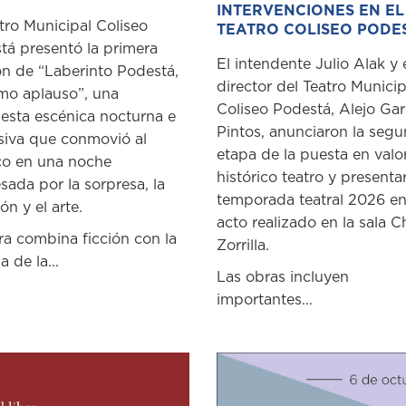
INTERVENCIONES EN EL
tro Municipal Coliseo
TEATRO COLISEO PODE
tá presentó la primera
El intendente Julio Alak y 
ón de “Laberinto Podestá,
director del Teatro Municip
imo aplauso”, una
Coliseo Podestá, Alejo Gar
esta escénica nocturna e
Pintos, anunciaron la seg
siva que conmovió al
etapa de la puesta en valo
co en una noche
histórico teatro y presenta
sada por la sorpresa, la
temporada teatral 2026 e
n y el arte.
acto realizado en la sala C
ra combina ficción con la
Zorrilla.
a de la...
Las obras incluyen
importantes...