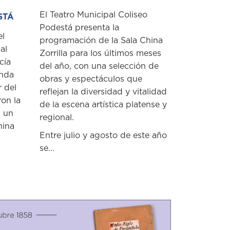
El Teatro Municipal Coliseo
STÁ
Podestá presenta la
el
programación de la Sala China
al
Zorrilla para los últimos meses
cía
del año, con una selección de
unda
obras y espectáculos que
r del
reflejan la diversidad y vitalidad
ron la
de la escena artística platense y
n un
regional.
hina
Entre julio y agosto de este año
se...