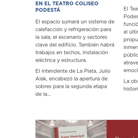
EN EL TEATRO COLISEO
El Tea
PODESTÁ
Podes
El espacio sumará un sistema de
funci
calefacción y refrigeración para
el últ
la sala, el escenario y sectores
propu
clave del edificio. También habrá
inmer
trabajos en techos, instalación
públi
eléctrica y estructura.
atrave
emoció
El intendente de La Plata, Julio
Alak, encabezó la apertura de
La ob
sobres para la segunda etapa
histori
de la...