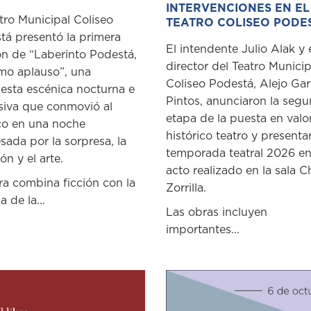
INTERVENCIONES EN EL
tro Municipal Coliseo
TEATRO COLISEO PODE
tá presentó la primera
El intendente Julio Alak y 
ón de “Laberinto Podestá,
director del Teatro Municip
imo aplauso”, una
Coliseo Podestá, Alejo Gar
esta escénica nocturna e
Pintos, anunciaron la seg
siva que conmovió al
etapa de la puesta en valo
co en una noche
histórico teatro y presenta
sada por la sorpresa, la
temporada teatral 2026 e
n y el arte.
acto realizado en la sala C
ra combina ficción con la
Zorrilla.
a de la...
Las obras incluyen
importantes...