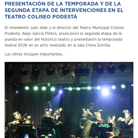
PRESENTACIÓN DE LA TEMPORADA Y DE LA
SEGUNDA ETAPA DE INTERVENCIONES EN EL
TEATRO COLISEO PODESTÁ
El intendente Julio Alak y el director del Teatro Municipal Coliseo
Podestá, Alejo García Pintos, anunciaron la segunda etapa de la
puesta en valor del histórico teatro y presentaron la temporada
teatral 2026 en un acto realizado en la sala China Zorrilla.
Las obras incluyen importantes...