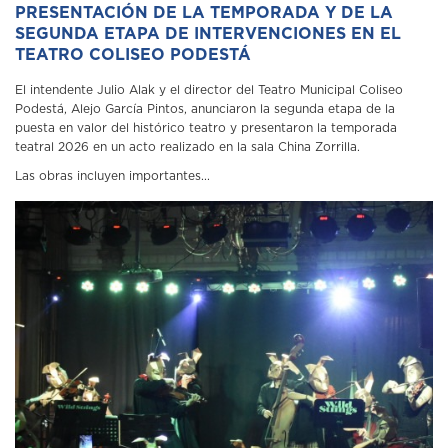
PRESENTACIÓN DE LA TEMPORADA Y DE LA
SEGUNDA ETAPA DE INTERVENCIONES EN EL
TEATRO COLISEO PODESTÁ
El intendente Julio Alak y el director del Teatro Municipal Coliseo
Podestá, Alejo García Pintos, anunciaron la segunda etapa de la
puesta en valor del histórico teatro y presentaron la temporada
teatral 2026 en un acto realizado en la sala China Zorrilla.
Las obras incluyen importantes...