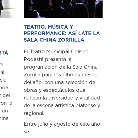
TEATRO, MÚSICA Y
PERFORMANCE: ASÍ LATE LA
SALA CHINA ZORRILLA
El Teatro Municipal Coliseo
STÁ
Podestá presenta la
el
programación de la Sala China
al
Zorrilla para los últimos meses
cía
del año, con una selección de
unda
obras y espectáculos que
r del
reflejan la diversidad y vitalidad
ron la
de la escena artística platense y
n un
regional.
hina
Entre julio y agosto de este año
se...