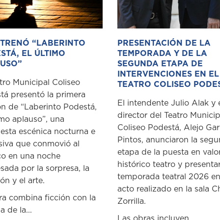
STRENÓ “LABERINTO
PRESENTACIÓN DE LA
STÁ, EL ÚLTIMO
TEMPORADA Y DE LA
USO”
SEGUNDA ETAPA DE
INTERVENCIONES EN EL
tro Municipal Coliseo
TEATRO COLISEO PODE
tá presentó la primera
El intendente Julio Alak y 
ón de “Laberinto Podestá,
director del Teatro Municip
imo aplauso”, una
Coliseo Podestá, Alejo Gar
esta escénica nocturna e
Pintos, anunciaron la seg
siva que conmovió al
etapa de la puesta en valo
co en una noche
histórico teatro y presenta
sada por la sorpresa, la
temporada teatral 2026 e
n y el arte.
acto realizado en la sala C
ra combina ficción con la
Zorrilla.
a de la...
Las obras incluyen