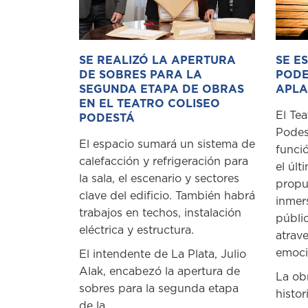
SE REALIZÓ LA APERTURA
SE E
DE SOBRES PARA LA
PODE
SEGUNDA ETAPA DE OBRAS
APLA
EN EL TEATRO COLISEO
El Tea
PODESTÁ
Podes
El espacio sumará un sistema de
funci
calefacción y refrigeración para
el últ
la sala, el escenario y sectores
propu
clave del edificio. También habrá
inmer
trabajos en techos, instalación
públi
eléctrica y estructura.
atrave
emoció
El intendente de La Plata, Julio
Alak, encabezó la apertura de
La ob
sobres para la segunda etapa
histori
de la...