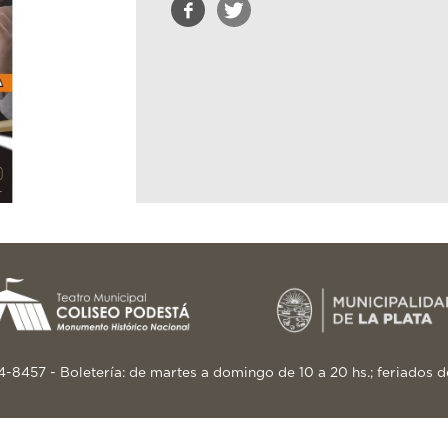
24-8457 - Boletería: de martes a domingo de 10 a 20 hs.; feriados d