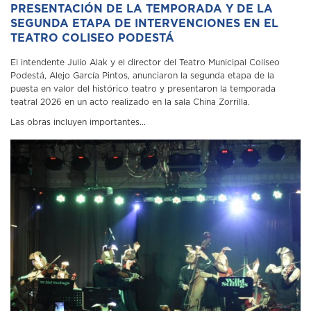
PRESENTACIÓN DE LA TEMPORADA Y DE LA
SEGUNDA ETAPA DE INTERVENCIONES EN EL
TEATRO COLISEO PODESTÁ
El intendente Julio Alak y el director del Teatro Municipal Coliseo
Podestá, Alejo García Pintos, anunciaron la segunda etapa de la
puesta en valor del histórico teatro y presentaron la temporada
teatral 2026 en un acto realizado en la sala China Zorrilla.
Las obras incluyen importantes...