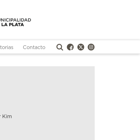
orias
Contacto
r Kim