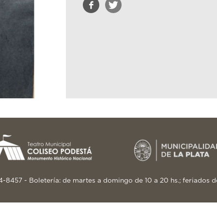
24-8457 - Boletería: de martes a domingo de 10 a 20 hs.; feriados d