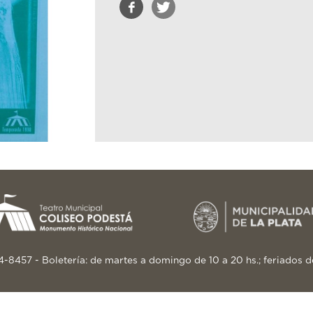
24-8457 - Boletería: de martes a domingo de 10 a 20 hs.; feriados d