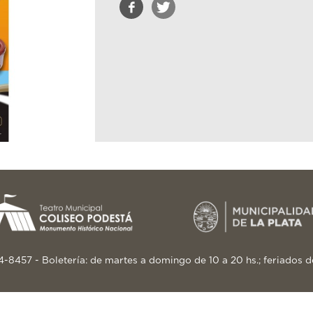
24-8457 - Boletería: de martes a domingo de 10 a 20 hs.; feriados d