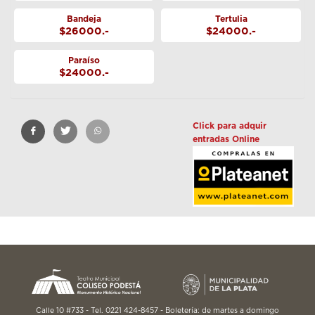
Bandeja
Tertulia
$26000.-
$24000.-
Paraíso
$24000.-
Click para adquir
entradas Online
Calle 10 #733 - Tel. 0221 424-8457 - Boletería: de martes a domingo