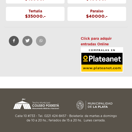
Tertulia
Paraíso
$35000.-
$40000.-
Click para adquir
entradas Online
Calle 10 #733 - Tel. 0221 424-8457 - Boletería: de martes a domingo
de 10 a 20 hs.; feriados de 15 a 20 hs. Lunes cerrada.