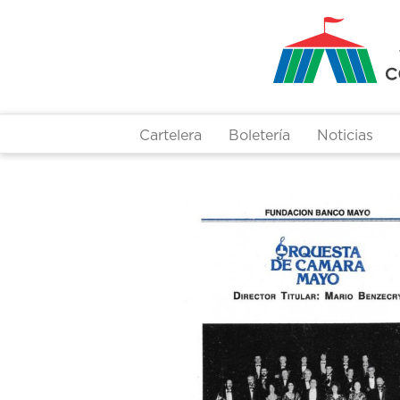
Pasar
al
contenido
principal
Cartelera
Boletería
Noticias