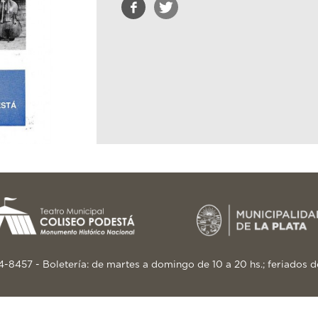
24-8457 - Boletería: de martes a domingo de 10 a 20 hs.; feriados d