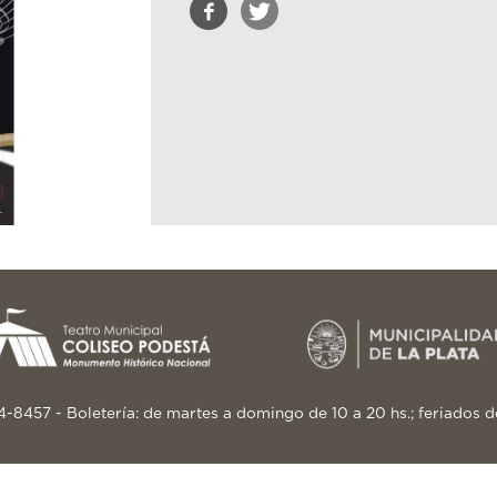
24-8457 - Boletería: de martes a domingo de 10 a 20 hs.; feriados d