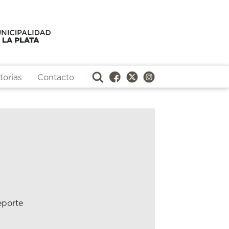
orias
Contacto
eporte