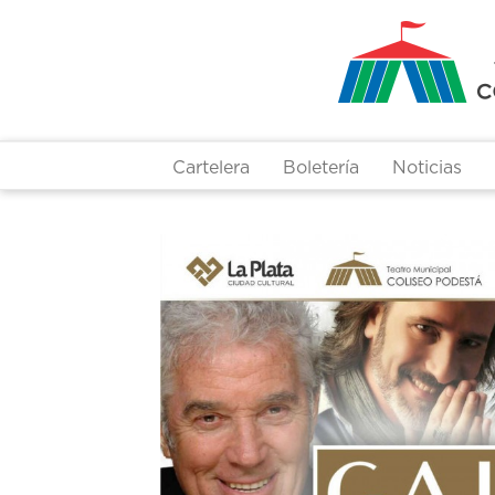
Pasar
al
contenido
principal
Cartelera
Boletería
Noticias