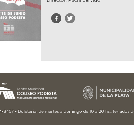
Director: Pachi Servido
24-8457 - Boletería: de martes a domingo de 10 a 20 hs.; feriados d