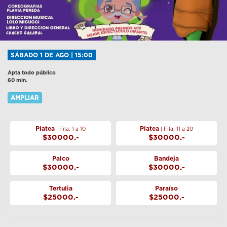
SÁBADO 1 DE AGO | 15:00
Apta todo público
60 min.
AMPLIAR
Platea
Platea
| Fila: 1 a 10
| Fila: 11 a 20
$30000.-
$30000.-
Palco
Bandeja
$30000.-
$30000.-
Tertulia
Paraíso
$25000.-
$25000.-