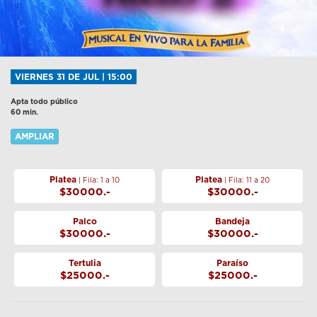
VIERNES 31 DE JUL | 15:00
Apta todo público
60 min.
AMPLIAR
Platea
Platea
| Fila: 1 a 10
| Fila: 11 a 20
$30000.-
$30000.-
Palco
Bandeja
$30000.-
$30000.-
Tertulia
Paraíso
$25000.-
$25000.-