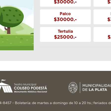
$30000.-
$
Palco
$30000.-
$
Tertulia
$25000.-
$
24-8457 - Boletería: de martes a domingo de 10 a 20 hs.; feriados d