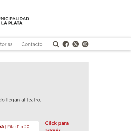
orias
Contacto
 llegan al teatro.
Click para
ea
| Fila: 11 a 20
adquir