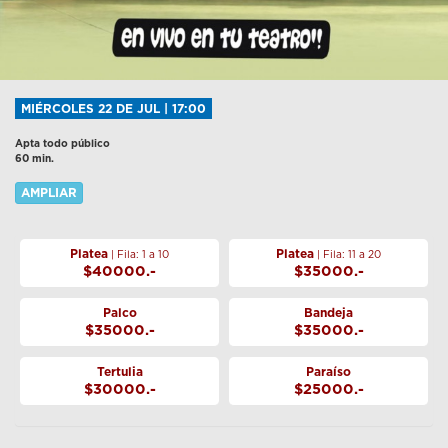
MIÉRCOLES 22 DE JUL | 17:00
Apta todo público
60 min.
AMPLIAR
Platea
Platea
| Fila: 1 a 10
| Fila: 11 a 20
$40000.-
$35000.-
Palco
Bandeja
$35000.-
$35000.-
Tertulia
Paraíso
$30000.-
$25000.-