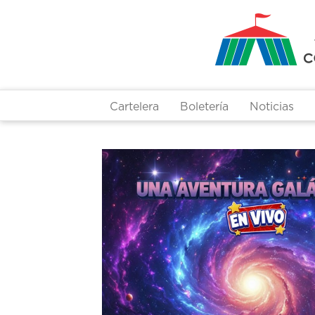
Pasar
al
contenido
principal
Cartelera
Boletería
Noticias