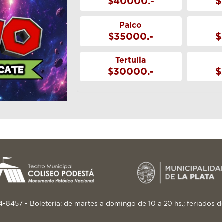
$40000.-
$
Palco
$35000.-
$
Tertulia
$30000.-
$
24-8457 - Boletería: de martes a domingo de 10 a 20 hs.; feriados d