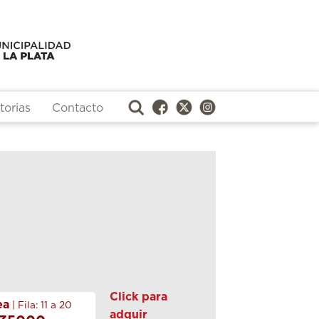
orias
Contacto
Click para
ea
| Fila: 11 a 20
adquir