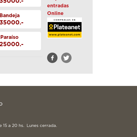
35000.-
entradas
Online
Bandeja
35000.-
Paraíso
25000.-
e 15 a 20 hs. Lunes cerrada.