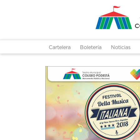
Pasar
al
contenido
principal
Cartelera
Boletería
Noticias