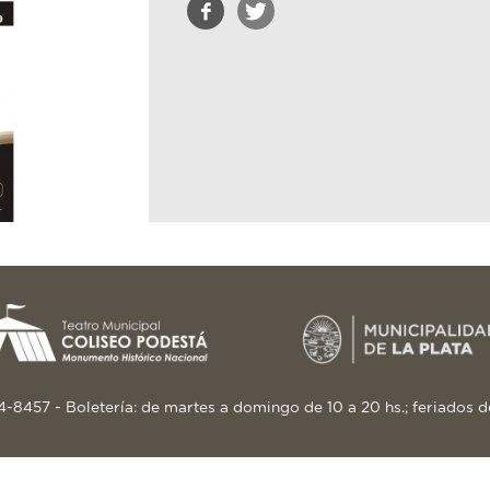
24-8457 - Boletería: de martes a domingo de 10 a 20 hs.; feriados d