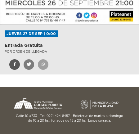
JUEVES 27 DE SEP | 0:00
Entrada Gratuita
POR ORDEN DE LLEGADA
Calle 10 #733 - Tel. 0221 424-8457 - Boletería: de martes a domingo
de 10 a 20 hs.; feriados de 15 a 20 hs. Lunes cerrada.