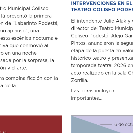
INTERVENCIONES EN EL
tro Municipal Coliseo
TEATRO COLISEO PODE
tá presentó la primera
El intendente Julio Alak y 
ón de “Laberinto Podestá,
director del Teatro Municip
imo aplauso”, una
Coliseo Podestá, Alejo Gar
esta escénica nocturna e
Pintos, anunciaron la seg
siva que conmovió al
etapa de la puesta en valo
co en una noche
histórico teatro y presenta
sada por la sorpresa, la
temporada teatral 2026 e
n y el arte.
acto realizado en la sala C
ra combina ficción con la
Zorrilla.
a de la...
Las obras incluyen
importantes...