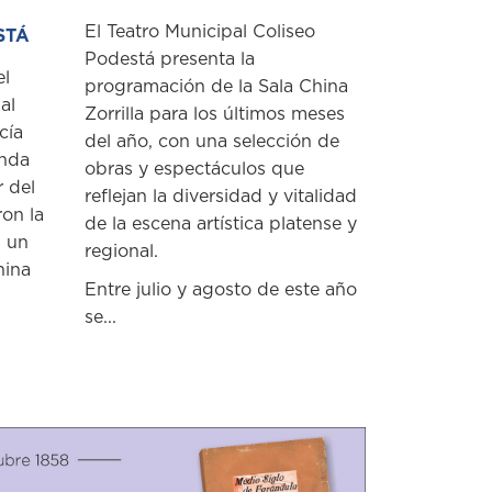
El Teatro Municipal Coliseo
STÁ
Podestá presenta la
el
programación de la Sala China
al
Zorrilla para los últimos meses
cía
del año, con una selección de
unda
obras y espectáculos que
r del
reflejan la diversidad y vitalidad
ron la
de la escena artística platense y
n un
regional.
hina
Entre julio y agosto de este año
se...