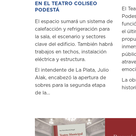
EN EL TEATRO COLISEO
El Tea
PODESTÁ
Podes
El espacio sumará un sistema de
funci
calefacción y refrigeración para
el últ
la sala, el escenario y sectores
propu
clave del edificio. También habrá
inmer
trabajos en techos, instalación
públi
eléctrica y estructura.
atrave
emoció
El intendente de La Plata, Julio
Alak, encabezó la apertura de
La ob
sobres para la segunda etapa
histori
de la...